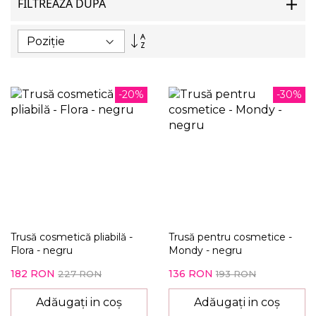
FILTREAZA DUPA
Setați
descendent
-20%
-30%
Trusă cosmetică pliabilă -
Trusă pentru cosmetice -
Flora - negru
Mondy - negru
182 RON
136 RON
227 RON
193 RON
Adăugați in coș
Adăugați in coș