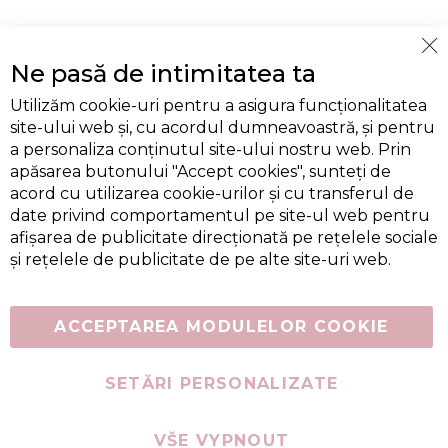
Cl
Ne pasă de intimitatea ta
Co
Ba
Utilizăm cookie-uri pentru a asigura funcționalitatea
site-ului web și, cu acordul dumneavoastră, și pentru
a personaliza conținutul site-ului nostru web. Prin
apăsarea butonului "Accept cookies", sunteți de
acord cu utilizarea cookie-urilor și cu transferul de
date privind comportamentul pe site-ul web pentru
afișarea de publicitate direcționată pe rețelele sociale
și rețelele de publicitate de pe alte site-uri web.
ACCEPTAREA MODULELOR COOKIE
SETĂRI PERSONALIZATE
VŠE VYPNOUT