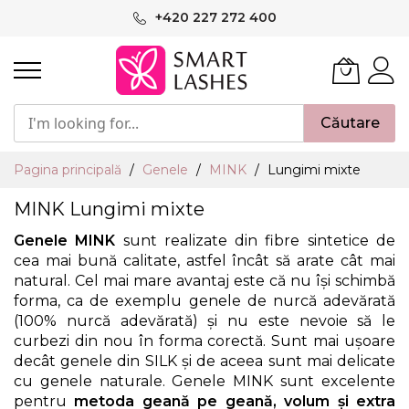
Mergeți
+420 227 272 400
la
Conținut
Căutare
Pagina principală
Genele
MINK
Lungimi mixte
MINK Lungimi mixte
Genele MINK
sunt realizate din fibre sintetice de
cea mai bună calitate, astfel încât să arate cât mai
natural. Cel mai mare avantaj este că nu își schimbă
forma, ca de exemplu genele de nurcă adevărată
(100% nurcă adevărată) și nu este nevoie să le
curbezi din nou în forma corectă. Sunt mai ușoare
decât genele din SILK și de aceea sunt mai delicate
cu genele naturale. Genele MINK sunt excelente
pentru
metoda geană pe geană, volum și extra