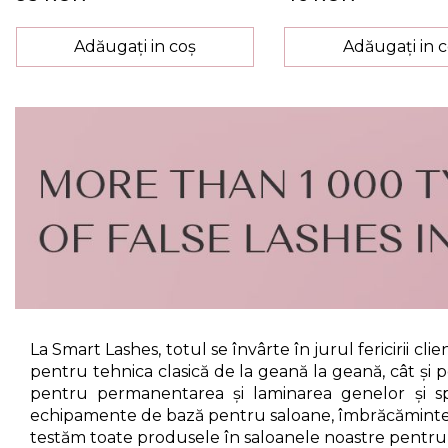
Adăugați in coș
Adăugați in 
La Smart Lashes, totul se învârte în jurul fericirii cl
pentru tehnica clasică de la geană la geană, cât și p
pentru permanentarea și laminarea genelor și s
echipamente de bază pentru saloane, îmbrăcăminte de
testăm toate produsele în saloanele noastre pentru