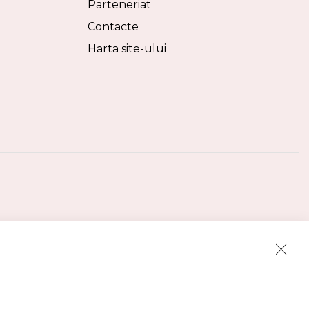
Parteneriat
Contacte
Harta site-ului
Clos
Cook
Bar