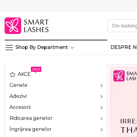
Mergeți
la
Conținut
Shop By Department
DESPRE N
SALE
AKCE
Genele
Adezivi
Accesorii
Ridicarea genelor
Îngrijirea genelor