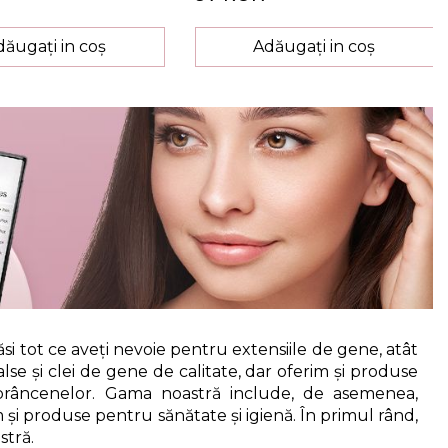
dăugați in coș
Adăugați in coș
găsi tot ce aveți nevoie pentru extensiile de gene, atât
lse și clei de gene de calitate, dar oferim și produse
prâncenelor. Gama noastră include, de asemenea,
i produse pentru sănătate și igienă. În primul rând,
stră.