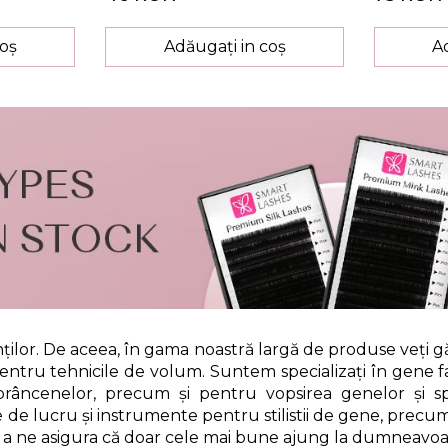
coș
Adăugați in coș
A
ienților. De aceea, în gama noastră largă de produse veți 
entru tehnicile de volum. Suntem specializați în gene fa
prâncenelor, precum și pentru vopsirea genelor și s
 lucru și instrumente pentru stilistii de gene, precum ș
 a ne asigura că doar cele mai bune ajung la dumneavoa