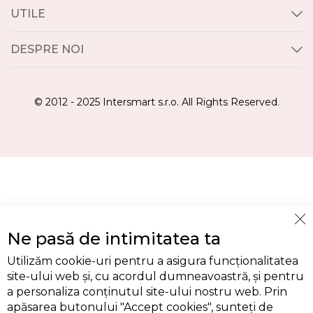
UTILE
DESPRE NOI
© 2012 - 2025 Intersmart s.r.o. All Rights Reserved.
Cl
Ne pasă de intimitatea ta
Co
Ba
Utilizăm cookie-uri pentru a asigura funcționalitatea
site-ului web și, cu acordul dumneavoastră, și pentru
a personaliza conținutul site-ului nostru web. Prin
apăsarea butonului "Accept cookies", sunteți de