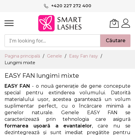
Mergeți
+420 227 272 400
la
Conținut
Căutare
Pagina principală
Genele
Easy Fan řasy
Lungimi mixte
EASY FAN lungimi mixte
EASY FAN
- o nouă generație de gene concepute
special pentru extinderea volumului. Datorită
materialului ușor, acestea garantează un volum
suplimentar perfect, cu o încărcare minimă a
genelor naturale. Genele EASY FAN se
caracterizează prin tehnologia care asigură
formarea ușoară a evantaielor
, care nu se
dezintegrează și sunt imediat pregătite pentru