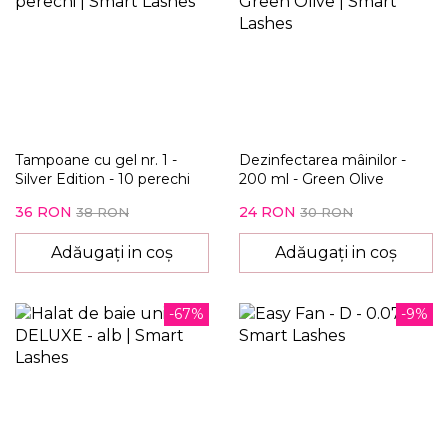
Tampoane cu gel nr. 1 -
Dezinfectarea mâinilor -
Silver Edition - 10 perechi
200 ml - Green Olive
36 RON
24 RON
38 RON
30 RON
Adăugați in coș
Adăugați in coș
-67%
-9%