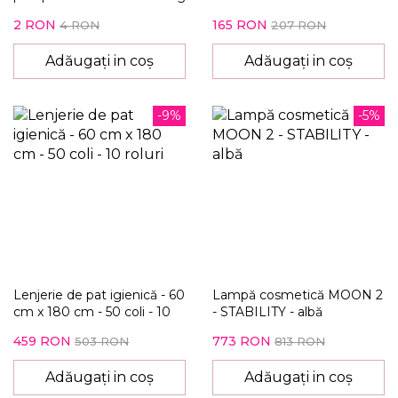
2 RON
165 RON
4 RON
207 RON
Adăugați in coș
Adăugați in coș
-9%
-5%
Lenjerie de pat igienică - 60
Lampă cosmetică MOON 2
cm x 180 cm - 50 coli - 10
- STABILITY - albă
roluri
459 RON
773 RON
503 RON
813 RON
Adăugați in coș
Adăugați in coș