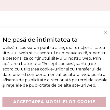
Cl
Ne pasă de intimitatea ta
Co
Ba
Utilizăm cookie-uri pentru a asigura funcționalitatea
site-ului web și, cu acordul dumneavoastră, și pentru
a personaliza conținutul site-ului nostru web. Prin
apăsarea butonului "Accept cookies", sunteți de
acord cu utilizarea cookie-urilor și cu transferul de
date privind comportamentul pe site-ul web pentru
afișarea de publicitate direcționată pe rețelele sociale
și rețelele de publicitate de pe alte site-uri web.
ACCEPTAREA MODULELOR COOKIE