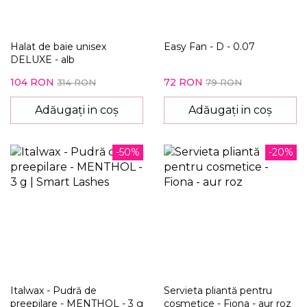
Halat de baie unisex
Easy Fan - D - 0.07
DELUXE - alb
104 RON
72 RON
314 RON
79 RON
Adăugați in coș
Adăugați in coș
-50%
-20%
Italwax - Pudră de
Servieta pliantă pentru
preepilare - MENTHOL - 3 g
cosmetice - Fiona - aur roz