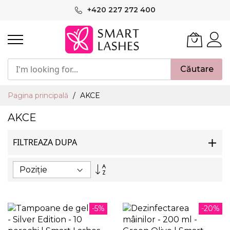
Mergeți
+420 227 272 400
la
Conținut
Căutare
Pagina principală
AKCE
AKCE
FILTREAZA DUPA
Setați
descendent
-5%
-20%