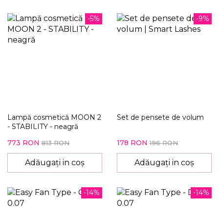
-5%
-9%
Lampă cosmetică MOON 2
Set de pensete de volum
- STABILITY - neagră
773 RON
178 RON
813 RON
196 RON
Adăugați in coș
Adăugați in coș
-14%
-14%