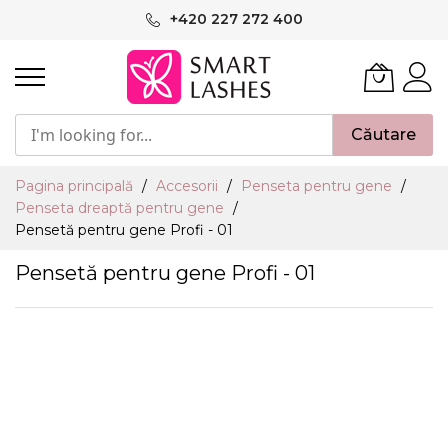
Mergeți
+420 227 272 400
la
Conținut
Căutare
Pagina principală
Accesorii
Penseta pentru gene
Penseta dreaptă pentru gene
Pensetă pentru gene Profi - 01
Pensetă pentru gene Profi - 01
Skip
to
the
end
of
the