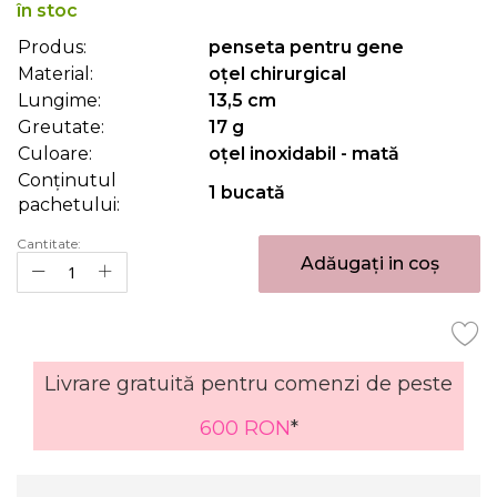
beginning
în stoc
of
Produs:
penseta pentru gene
the
Material:
oțel chirurgical
images
gallery
Lungime:
13,5 cm
Greutate:
17 g
Culoare:
oțel inoxidabil - mată
Conținutul
1 bucată
pachetului:
Cantitate:
Adăugați in coș
Livrare gratuită pentru comenzi de peste
600 RON
*